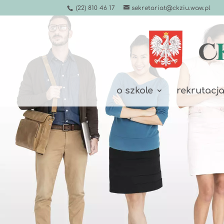
(22) 810 46 17
sekretariat@ckziu.waw.pl
o szkole
rekrutacj