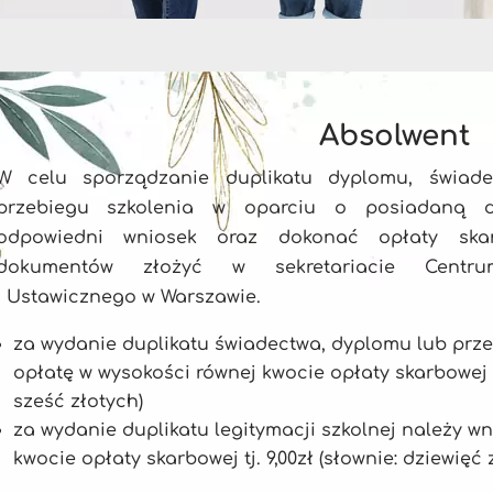
Absolwent
W celu sporządzanie duplikatu dyplomu, świadec
przebiegu szkolenia w oparciu o posiadaną d
odpowiedni wniosek oraz dokonać opłaty skar
dokumentów złożyć w sekretariacie Centr
i Ustawicznego w Warszawie.
za wydanie duplikatu świadectwa, dyplomu lub prze
opłatę w wysokości równej kwocie opłaty skarbowej tj
sześć złotych)
za wydanie duplikatu legitymacji szkolnej należy w
kwocie opłaty skarbowej tj. 9,00zł (słownie: dziewięć 