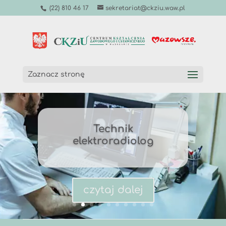
(22) 810 46 17
sekretariat@ckziu.waw.pl
Zaznacz stronę
Technik
elektroradiolog
czytaj dalej