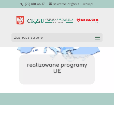
(22) 810 46 17
sekretariat@ckziu.waw.pl
Zaznacz stronę
realizowane programy
UE