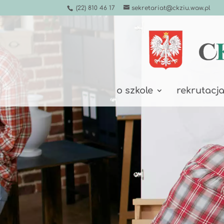
(22) 810 46 17
sekretariat@ckziu.waw.pl
o szkole
rekrutacj