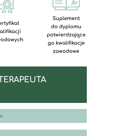
Suplement
rtyfikat
do dyplomu
alifikacji
potwierdzające
wodowych
go kwalifikacje
zawodowe
k TERAPEUTA