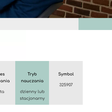
es
Tryb
Symbol
ania
nauczania
325907
ata
dzienny lub
stacjonarny