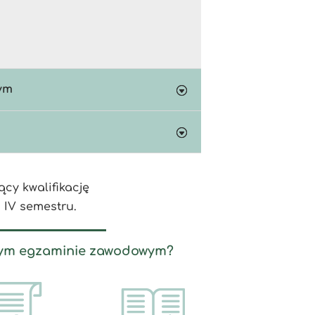
ym
cy kwalifikację
 IV semestru.
nym egzaminie zawodowym?