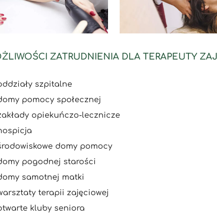
ŻLIWOŚCI ZATRUDNIENIA DLA TERAPEUTY Z
oddziały szpitalne
domy pomocy społecznej
zakłady opiekuńczo-lecznicze
hospicja
środowiskowe domy pomocy
domy pogodnej starości
domy samotnej matki
warsztaty terapii zajęciowej
otwarte kluby seniora