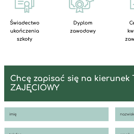
Świadectwo
Dyplom
Ce
ukończenia
zawodowy
kw
szkoły
za
Chcę zapisać się na kierune
ZAJĘCIOWY