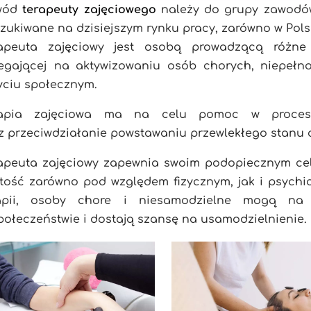
wód
terapeuty zajęciowego
należy do grupy zawodów
zukiwane na dzisiejszym rynku pracy, zarówno w Polsce
apeuta zajęciowy jest osobą prowadzącą różne f
egającej na aktywizowaniu osób chorych, niepełn
yciu społecznym.
rapia zajęciowa ma na celu pomoc w procesie 
z przeciwdziałanie powstawaniu przewlekłego stanu
apeuta zajęciowy zapewnia swoim podopiecznym celo
tość zarówno pod względem fizycznym, jak i psychi
rapii, osoby chore i niesamodzielne mogą na
połeczeństwie i dostają szansę na usamodzielnienie.