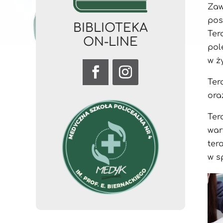
Za
pos
BIBLIOTEKA
Ter
ON-LINE
pol
w ż
Te
ora
Ter
war
te
w s