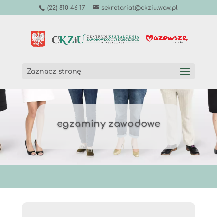
(22) 810 46 17
sekretariat@ckziu.waw.pl
Zaznacz stronę
egzaminy zawodowe