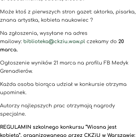
Może ktoś z pierwszych stron gazet: aktorka, pisarka,
znana artystka, kobieta naukowiec ?
Na zgłoszenia, wysyłane na adres
mailowy:
biblioteka@ckziu.waw.pl
czekamy do
20
marca.
Ogłoszenie wyników 21 marca na profilu FB Medyk
Grenadierów.
Każda osoba biorąca udział w konkursie otrzyma
upominek.
Autorzy najlepszych prac otrzymają nagrody
specjalne.
REGULAMIN szkolnego konkursu “Wiosna jest
kobiet
ą
”, organizowanego przez CKZiU w Warszawie: