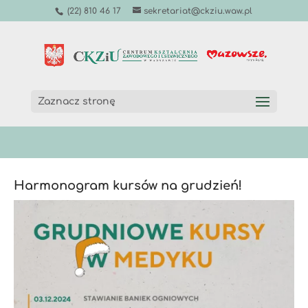
(22) 810 46 17
sekretariat@ckziu.waw.pl
Zaznacz stronę
Harmonogram kursów na grudzień!