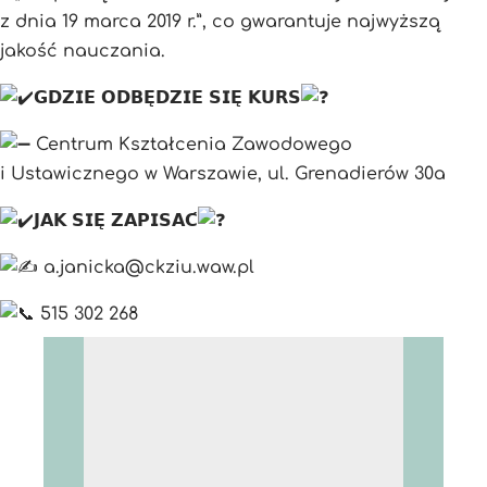
z dnia 19 marca 2019 r.”, co gwarantuje najwyższą
jakość nauczania.
𝗚𝗗𝗭𝗜𝗘 𝗢𝗗𝗕𝗘̨𝗗𝗭𝗜𝗘 𝗦𝗜𝗘̨ 𝗞𝗨𝗥𝗦
Centrum Kształcenia Zawodowego
i Ustawicznego w Warszawie, ul. Grenadierów 30a
𝗝𝗔𝗞 𝗦𝗜𝗘̨ 𝗭𝗔𝗣𝗜𝗦𝗔𝗖́
a.janicka@ckziu.waw.pl
515 302 268