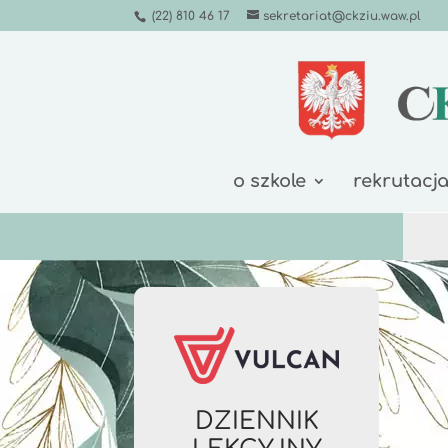
(22) 810 46 17
sekretariat@ckziu.waw.pl
o szkole
rekrutacj
DZIENNIK