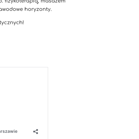
p. fizykoterapią, masażem
zawodowe horyzonty.
tycznych!