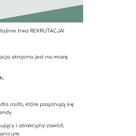
właśnie trwa REKRUTACJA!
cja skrojona jest na miarę
h.
la osób, które pasjonują się
endy.
ujący i atrakcyjny zawód,
anicure.