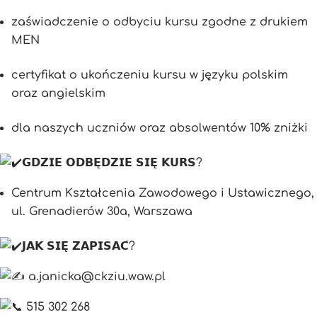
zaświadczenie o odbyciu kursu zgodne z drukiem
MEN
certyfikat o ukończeniu kursu w języku polskim
oraz angielskim
dla naszych uczniów oraz absolwentów 10% zniżki
𝗚𝗗𝗭𝗜𝗘 𝗢𝗗𝗕𝗘̨𝗗𝗭𝗜𝗘 𝗦𝗜𝗘̨ 𝗞𝗨𝗥𝗦?
Centrum Kształcenia Zawodowego i Ustawicznego,
ul. Grenadierów 30a, Warszawa
𝗝𝗔𝗞 𝗦𝗜𝗘̨ 𝗭𝗔𝗣𝗜𝗦𝗔𝗖́?
a.janicka@ckziu.waw.pl
515 302 268