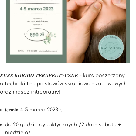
𝑲𝑼𝑹𝑺 𝑲𝑶𝑩𝑰𝑫𝑶 𝑻𝑬𝑹𝑨𝑷𝑬𝑼𝑻𝒀𝑪𝒁𝑵𝑬 – kurs poszerzony
o techniki terapii stawów skroniowo – żuchwowych
oraz masaż intraoralny!
𝐭𝐞𝐫𝐦𝐢𝐧 4-5 marca 2023 r.
do 20 godzin dydaktycznych /2 dni – sobota +
niedziela/