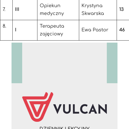
Opiekun
Krystyna
7.
III
13
medyczny
Skwarska
8.
Terapeuta
I
Ewa Pastor
46
zajęciowy
DZIENNIK LEKCYJNY