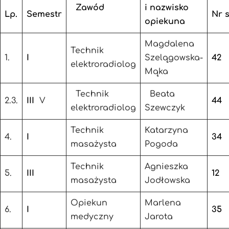
Zawód
i nazwisko
Lp.
Semestr
Nr s
opiekuna
Magdalena
Technik
1.
I
Szelągowska-
42
elektroradiolog
Mąka
Technik
Beata
2.3.
III
V
44
elektroradiolog
Szewczyk
Technik
Katarzyna
4.
I
34
masażysta
Pogoda
Technik
Agnieszka
5.
III
12
masażysta
Jodłowska
Opiekun
Marlena
6.
I
35
medyczny
Jarota